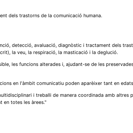
ament dels trastorns de la comunicació humana.
enció, detecció, avaluació, diagnòstic i tractament dels tra
rit), la veu, la respiració, la masticació i la deglució.
ible, les funcions alterades i, ajudant-se de les preservades
funcions en l'àmbit comunicatiu poden aparèixer tant en e
ltidisciplinari i treballi de manera coordinada amb altres
 en totes les àrees.
"