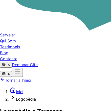
Serveis
Qui Som
Testimonis
Blog
Contacte
Demanar Cita
CA
CA
Tornar a l'inici
Inici
Logopèdia