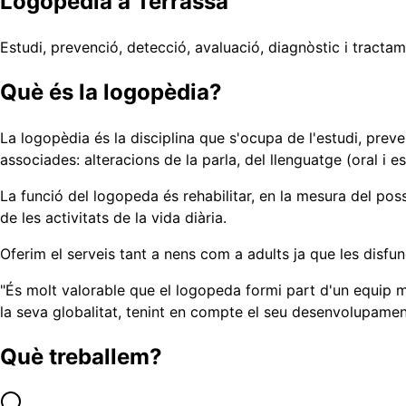
Logopèdia a Terrassa
Estudi, prevenció, detecció, avaluació, diagnòstic i tract
Què és la logopèdia?
La logopèdia és la disciplina que s'ocupa de l'estudi, prev
associades: alteracions de la parla, del llenguatge (oral i esc
La funció del logopeda és rehabilitar, en la mesura del poss
de les activitats de la vida diària.
Oferim el serveis tant a nens com a adults ja que les dis
"
És molt valorable que el logopeda formi part d'un equip mu
la seva globalitat, tenint en compte el seu desenvolupament
Què treballem?