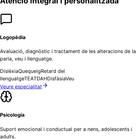
Atenció integral i personalitzada
Logopèdia
Avaluació, diagnòstic i tractament de les alteracions de la
parla, veu i llenguatge.
Dislèxia
Quequeig
Retard del
llenguatge
TEA
TDAH
Disfàsia
Veu
Veure especialitat
Psicologia
Suport emocional i conductual per a nens, adolescents i
adults.