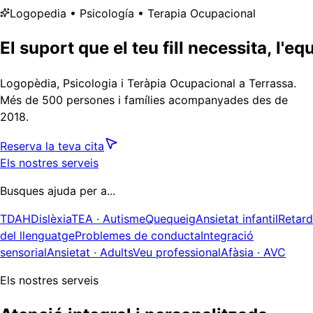
Logopedia • Psicología • Terapia Ocupacional
El
suport
que
el
teu
fill
necessita,
l'eq
Logopèdia, Psicologia i Teràpia Ocupacional a Terrassa.
Més de
500
persones i famílies acompanyades des de
2018.
Reserva la teva cita
Els nostres serveis
Busques ajuda per a...
TDAH
Dislèxia
TEA · Autisme
Quequeig
Ansietat infantil
Retard
del llenguatge
Problemes de conducta
Integració
sensorial
Ansietat · Adults
Veu professional
Afàsia · AVC
Els nostres serveis