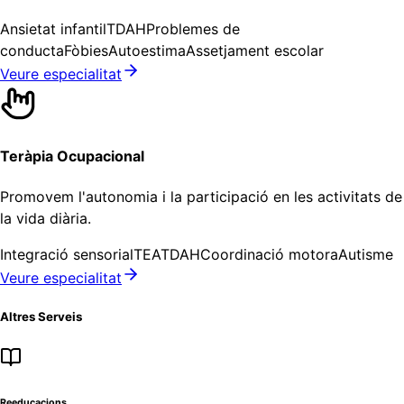
Ansietat infantil
TDAH
Problemes de
conducta
Fòbies
Autoestima
Assetjament escolar
Veure especialitat
Teràpia Ocupacional
Promovem l'autonomia i la participació en les activitats de
la vida diària.
Integració sensorial
TEA
TDAH
Coordinació motora
Autisme
Veure especialitat
Altres Serveis
Reeducacions