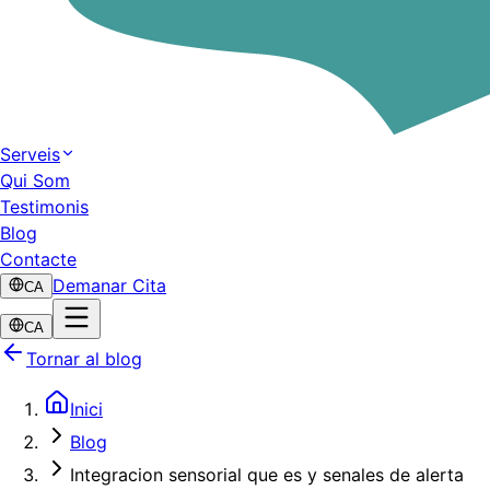
Serveis
Qui Som
Testimonis
Blog
Contacte
Demanar Cita
CA
CA
Tornar al blog
Inici
Blog
Integracion sensorial que es y senales de alerta