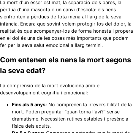
La mort d'un ésser estimat, la separació dels pares, la
pèrdua d'una mascota o un canvi d'escola: els nens
s'enfronten a pèrdues de tota mena al llarg de la seva
infància. Encara que sovint volem protegir-los del dolor, la
realitat és que acompanyar-los de forma honesta i propera
en el dol és una de les coses més importants que podem
fer per la seva salut emocional a llarg termini.
Com entenen els nens la mort segons
la seva edat?
La comprensió de la mort evoluciona amb el
desenvolupament cognitiu i emocional:
Fins als 5 anys:
No comprenen la irreversibilitat de la
mort. Poden preguntar "quan torna l'avi?" sense
dramatisme. Necessiten rutines estables i presència
física dels adults.
De 5 a 9 anys:
Comencen a entendre que la mort és