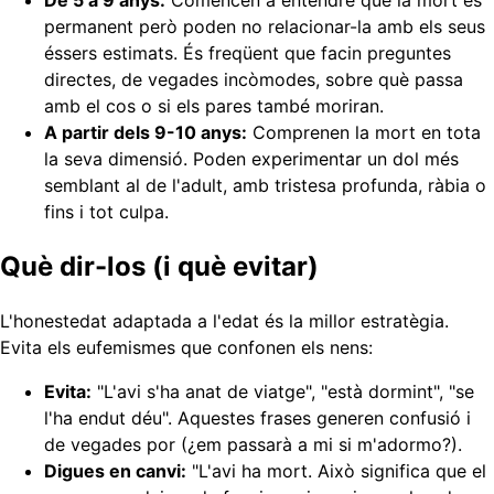
permanent però poden no relacionar-la amb els seus
éssers estimats. És freqüent que facin preguntes
directes, de vegades incòmodes, sobre què passa
amb el cos o si els pares també moriran.
A partir dels 9-10 anys:
Comprenen la mort en tota
la seva dimensió. Poden experimentar un dol més
semblant al de l'adult, amb tristesa profunda, ràbia o
fins i tot culpa.
Què dir-los (i què evitar)
L'honestedat adaptada a l'edat és la millor estratègia.
Evita els eufemismes que confonen els nens:
Evita:
"L'avi s'ha anat de viatge", "està dormint", "se
l'ha endut déu". Aquestes frases generen confusió i
de vegades por (¿em passarà a mi si m'adormo?).
Digues en canvi:
"L'avi ha mort. Això significa que el